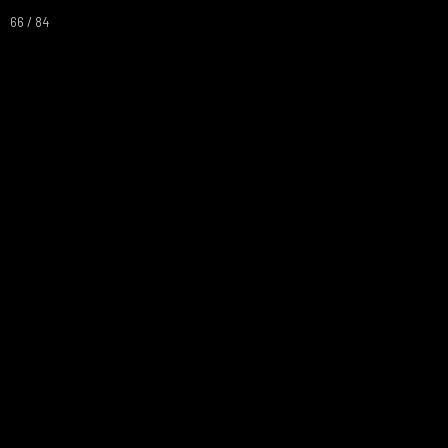
66 / 84
Accueil
Programme 2026 Et Billeterie
Albums
Les Cabotins - Troupe De Thêatre De Montfort L'Amaury